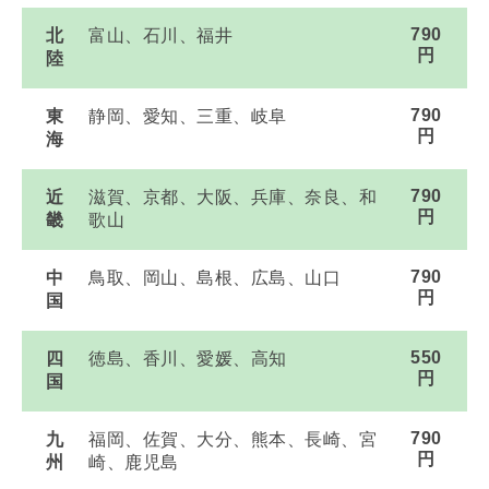
790
北
富山、石川、福井
円
陸
790
東
静岡、愛知、三重、岐阜
円
海
790
近
滋賀、京都、大阪、兵庫、奈良、和
円
畿
歌山
790
中
鳥取、岡山、島根、広島、山口
円
国
550
四
徳島、香川、愛媛、高知
円
国
790
九
福岡、佐賀、大分、熊本、長崎、宮
円
州
崎、鹿児島