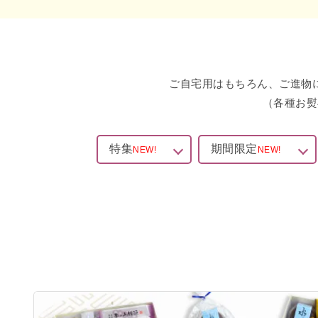
ご自宅用はもちろん、ご進物
（各種お熨
特集
期間限定
NEW!
NEW!