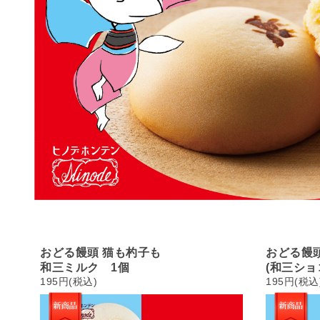
おどる饅頭 猫も杓子も
おどる饅
和三ミルク 1個
(和三ショ
195円(税込)
195円(税込