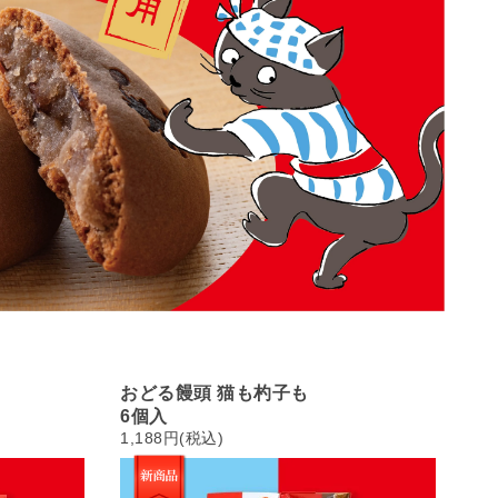
おどる饅頭 猫も杓子も
6個入
1,188円(税込)