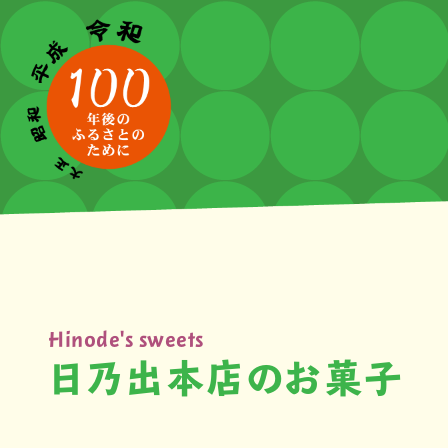
Hinode's sweets
日乃出本店のお菓子