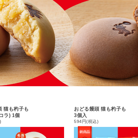
頭 猫も杓子も
おどる饅頭 猫も杓子も
コラ) 1個
3個入
)
594円(税込)