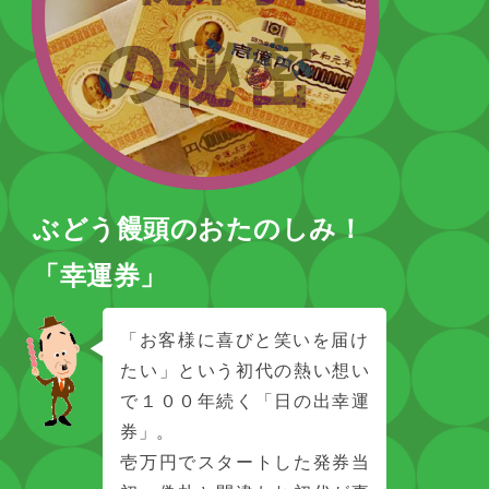
ぶどう饅頭のおたのしみ！
「幸運券」
「お客様に喜びと笑いを届け
たい」という初代の熱い想い
で１００年続く「日の出幸運
券」。
壱万円でスタートした発券当