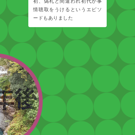
初、偽札と間違われ初代が事
情聴取をうけるというエピソ
ードもありました