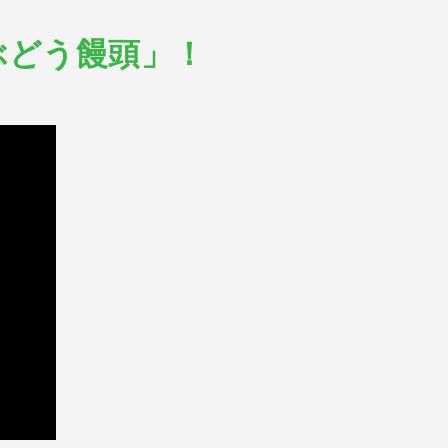
ぶどう饅頭」！