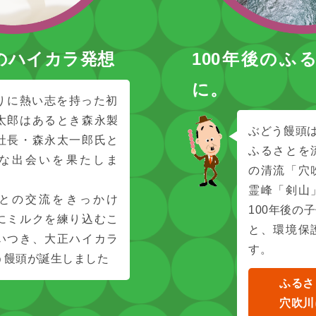
のハイカラ発想
100年後のふ
に。
りに熱い志を持った初
太郎はあるとき森永製
ぶどう饅頭は
社長・森永太一郎氏と
ふるさとを
な出会いを果たしま
の清流「穴
霊峰「剣山
との交流をきっかけ
100年後の
にミルクを練り込むこ
と、環境保
いつき、大正ハイカラ
す。
う饅頭が誕生しました
ふるさ
穴吹川