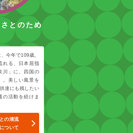
るさとのため
、今年で109歳。
流れる、日本屈指
吹川」に、四国の
」。美しい風景を
子供達にも残したい
護の活動を続けま
との清流
について