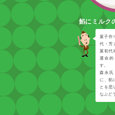
餡にミルク
菓子作
代・芳
菓初代
運命的
す。
森永氏
に、餡
とを思
なぶど