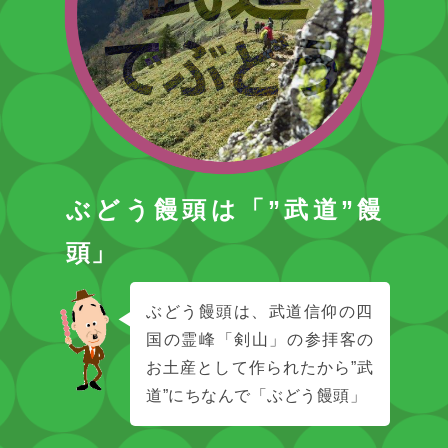
ぶどう饅頭は「”武道”饅
頭」
ぶどう饅頭は、武道信仰の四
国の霊峰「剣山」の参拝客の
お土産として作られたから”武
道”にちなんで「ぶどう饅頭」