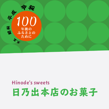
Hinode's sweets
日乃出本店のお菓子