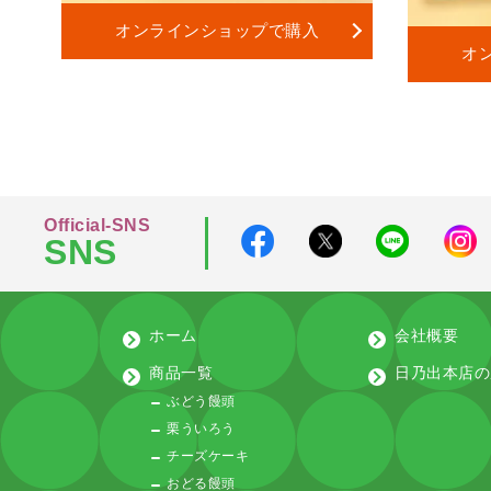
オンラインショップで購入
オ
Official-SNS
SNS
ホーム
会社概要
商品一覧
日乃出本店の
ぶどう饅頭
栗ういろう
チーズケーキ
おどる饅頭