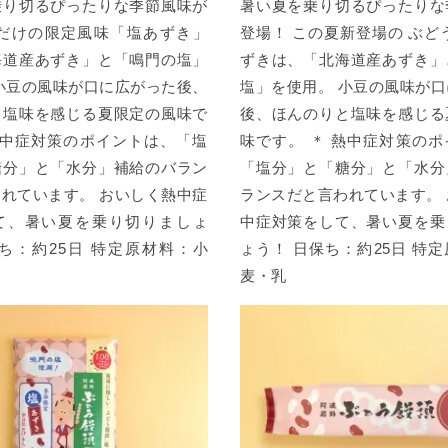
乗り切るぴったりな季節風味が
暑い夏を乗り切るぴったりな
夏だけの限定風味「塩あずき」
登場！ この夏新登場の ぶど
海道産あずき」と「鳴門の塩」
ずきは、「北海道産あずき」
小豆の風味が口に広がった後、
塩」を使用。 小豆の風味が
と塩味を感じる夏限定の風味で
後、ほんのりと塩味を感じる
熱中症対策のポイントは、「塩
味です。 ＊ 熱中症対策の
糖分」と「水分」補給のバラン
「塩分」と「糖分」と「水分
れています。 おいしく熱中症
ランスだと言われています。
て、暑い夏を乗り切りましょ
中症対策をして、暑い夏を乗
ち：約25日 特定原材料：小
ょう！ 日保ち：約25日 特
麦・乳