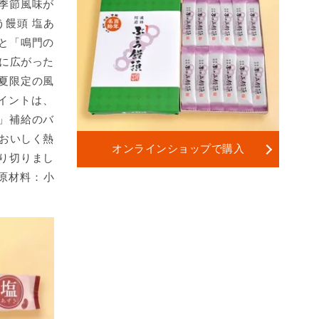
季節風味が
う饅頭 塩あ
と「鳴門の
口に広がった
夏限定の風
ポイントは、
」補給のバ
 おいしく熱
オンラインショップで購入
り切りまし
定原材料：小