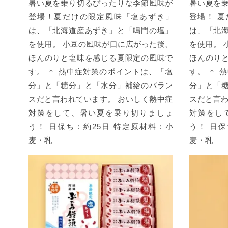
暑い夏を乗り切るぴったりな季節風味が
暑い夏を
登場！夏だけの限定風味「塩あずき」
登場！ 
は、「北海道産あずき」と「鳴門の塩」
は、「北
を使用。 小豆の風味が口に広がった後、
を使用。 
ほんのりと塩味を感じる夏限定の風味で
ほんのり
す。 ＊ 熱中症対策のポイントは、「塩
す。 ＊ 
分」と「糖分」と「水分」補給のバラン
分」と「
スだと言われています。 おいしく熱中症
スだと言わ
対策をして、暑い夏を乗り切りましょ
対策をし
う！ 日保ち：約25日 特定原材料：小
う！ 日保
麦・乳
麦・乳